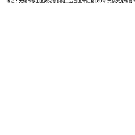
地址：无锡市锡山区鹅湖镇鹅湖工业园区青虹路180号 无锡天龙钢管