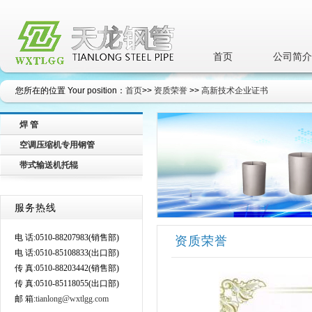
首页
公司简介
您所在的位置 Your position：
首页
>>
资质荣誉
>>
高新技术企业证书
焊 管
空调压缩机专用钢管
带式输送机托辊
服务热线
电 话:0510-88207983
(销售部)
资质荣誉
电 话:0510-85108833
(出口部)
传 真:0510-88203442
(销售部)
传 真:0510-85118055
(出口部)
邮 箱:
tianlong@wxtlgg.com