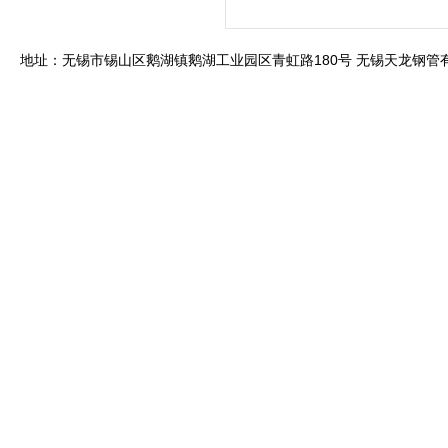
地址：无锡市锡山区鹅湖镇鹅湖工业园区青虹路180号 无锡天龙钢管