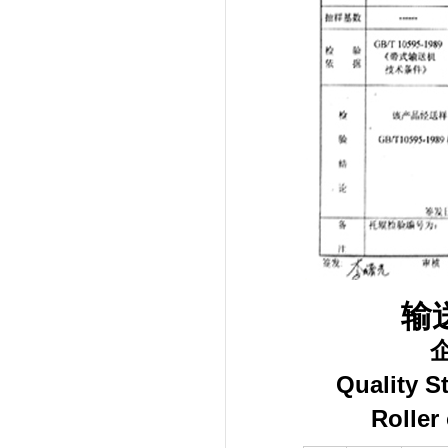
输
企
Quality S
Roller