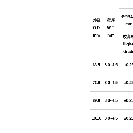
外径O
外径
壁厚
mm
O.D
W.T.
mm
mm
较高
Highe
Grad
63.5
3.0~4.5
±0.2
76.0
3.0~4.5
±0.2
89.0
3.0~4.5
±0.2
101.6
3.0~4.5
±0.2